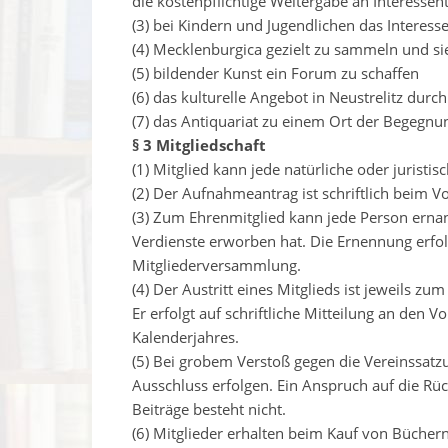
die kostenpflichtige Weitergabe an Interessen
(3) bei Kindern und Jugendlichen das Interess
(4) Mecklenburgica gezielt zu sammeln und si
(5) bildender Kunst ein Forum zu schaffen
(6) das kulturelle Angebot in Neustrelitz dur
(7) das Antiquariat zu einem Ort der Begegnu
§ 3 Mitgliedschaft
(1) Mitglied kann jede natürliche oder juristis
(2) Der Aufnahmeantrag ist schriftlich beim Vo
(3) Zum Ehrenmitglied kann jede Person ernan
Verdienste erworben hat. Die Ernennung erfol
Mitgliederversammlung.
(4) Der Austritt eines Mitglieds ist jeweils z
Er erfolgt auf schriftliche Mitteilung an den
Kalenderjahres.
(5) Bei grobem Verstoß gegen die Vereinssatz
Ausschluss erfolgen. Ein Anspruch auf die Rüc
Beiträge besteht nicht.
(6) Mitglieder erhalten beim Kauf von Büchern