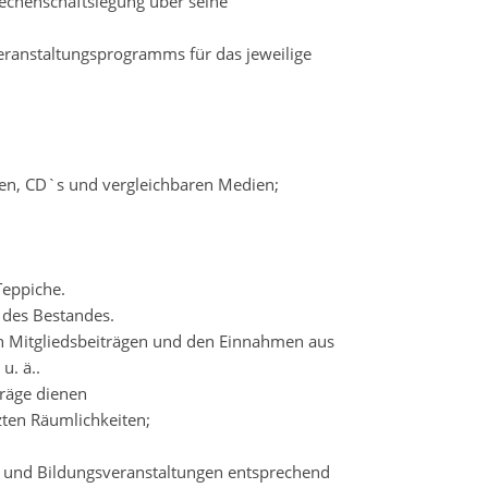
echenschaftslegung über seine
eranstaltungsprogramms für das jeweilige
tten, CD`s und vergleichbaren Medien;
Teppiche.
 des Bestandes.
n Mitgliedsbeiträgen und den Einnahmen aus
u. ä..
träge dienen
zten Räumlichkeiten;
- und Bildungsveranstaltungen entsprechend