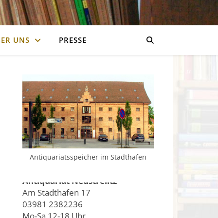
ER UNS
PRESSE
Antiquariatsspeicher im Stadthafen
Antiquariat Neustrelitz
Am Stadthafen 17
03981 2382236
Mo-Sa 12-18 Uhr